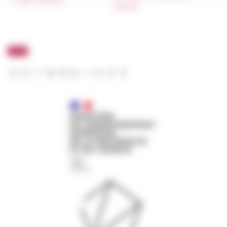
Public Tenders
FarNet