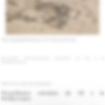
The 02/26/2019 from 17 h 00 at 19 h 00
Séminaire "Monachismes orientaux du Nil à la
Méditerranée"
Reprise du cycle de séminaires
Monachismes orientaux du Nil à la
Méditerranée