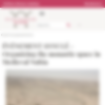
Cookies management panel
Online Library catalog
Bookstore
École française de Rome
ÉVÉNEMENT ANNULÉ -
Organizing the monastic space in
Medieval Nubia