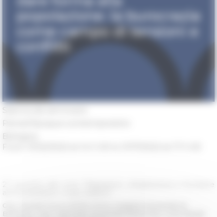
Séance de séminaire
Period
Époque contemporaine
Bologna
From 11/02/2022 at 14 h 00 to 11/17/2022 at 17 h 00
2° incontro del ciclo "Migrazioni, cittadinanza e frontiere
amministrative: il caso italiano"
Org.
Daniela Trucco (EFR), Enrico Gargiulo (Università di
Bologna), Carlo Caprioglio (Università Roma Tre), Lucie Bargel