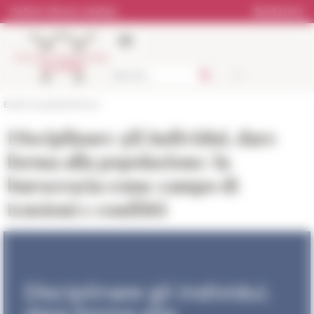
Cookies management panel
Online Library catalog
Bookstore
École française de Rome
Disciplinare gli individui, dare
forma alla popolazione: la
burocrazia come campo di
tensioni e conflitti