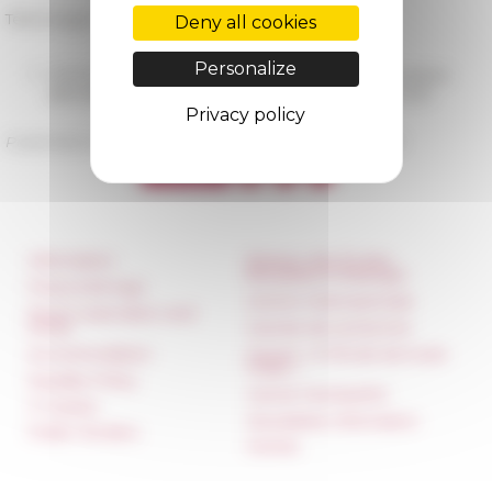
Télécharger l'affiche →
Deny all cookies
Personalize
09/30/2022
Séminaire "Migrations, citoyenneté et frontières
administratives : le cas italien", à partir de septembre 2022
Privacy policy
Published on 10/26/2022 -
Last update on
10/31/2022
Information
Réseau des Écoles
françaises à l’étranger
Press & kit logo
Unione Internazionale
Room reservation and
rental
Carnets de recherche
Accommodation
Carnet « À l’École de toute
l’Italie »
Equality Policy
Carnet Farnèse150
IT charter
Newsletter information
Public Tenders
FarNet