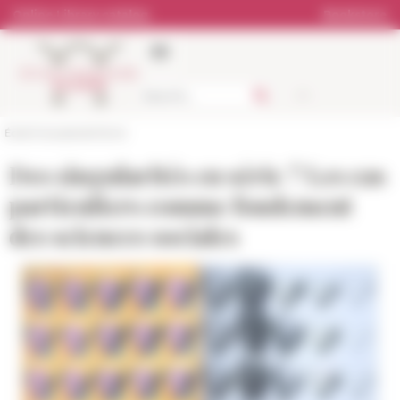
Cookies management panel
Online Library catalog
Bookstore
École française de Rome
Des singularités en série ? Les cas
particuliers comme fondement
des sciences sociales