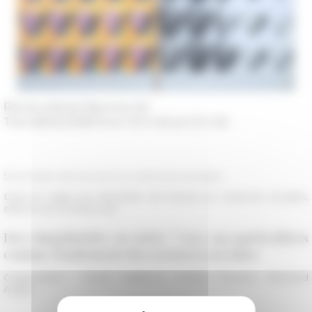
Rome, piazza Navona, 62
The 06/04/2018 from 10 h 00 at 13 h 00
Séminaire de lecture en sciences sociales
Dans le cadre du Séminaire de lecture en sciences sociales,
séance sur le thème de :
Des singularités en série ? Les cas particuliers
comme fondement des sciences sociales
Organisation : Carole Mabboux, Charles Davoine, Bertrand
Augier