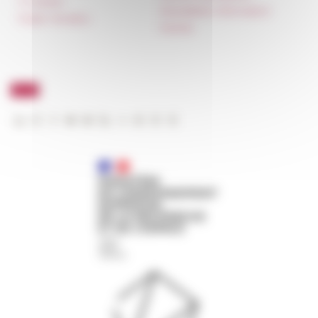
IT charter
Newsletter information
Public Tenders
FarNet