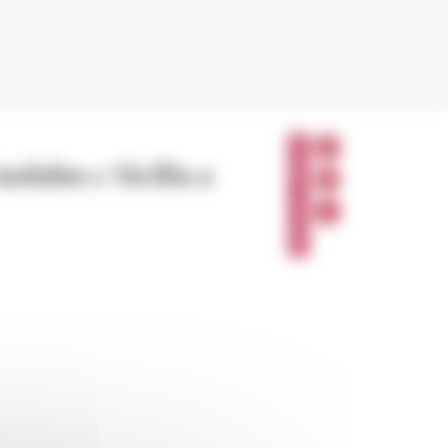
P
A
ndalus e Sicilia a
R
T
A
G
E
R