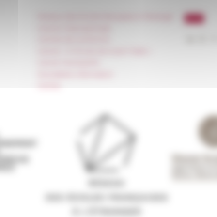
Réseau des Écoles françaises à l’étranger
Unione Internazionale
Carnets de recherche
Carnet « À l’École de toute l’Italie »
Carnet Farnèse150
Newsletter information
FarNet