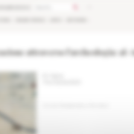
talog
Bookstore
TIONS
ONLINE
PEOPLE
APPLY
NETWORK
zazione attraverso l’archeologia: al-A
En ligne
The 02/24/2021
Circolo Medievistico Romano