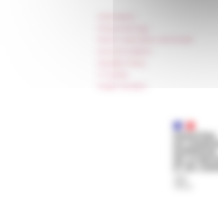
Information
Press & kit logo
Room reservation and rental
Accommodation
Equality Policy
IT charter
Public Tenders