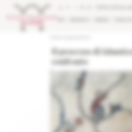
Cookies management panel
Online Library ca
EFR
RESEARCH
LIBRARY
PUBLICA
École française de Rome
Il processo di islamiz
confronto