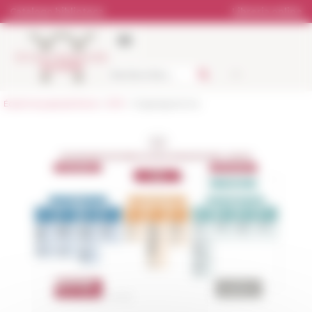
Pannello di gestione dei cookies
Catalogo biblioteca
Libreria online
École française de Rome
>
EFR
> Organigramma