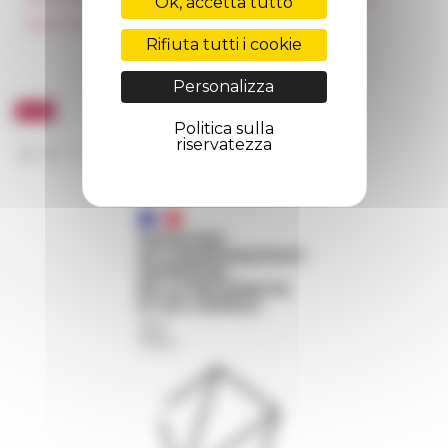
Ok, accetta tutto
Appalti pubblici
FarNet
Rifiuta tutti i cookie
Personalizza
Politica sulla
riservatezza