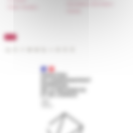
IT charter
Newsletter information
Public Tenders
FarNet