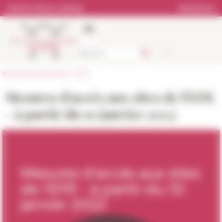
Cookies management panel
Online Library catalog
Bookstore
École française de Rome
>
EFR
Mesures d'accès aux sites de l'EFR
- à partir du 10 janvier 2022