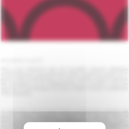
Actualités Covid-19
Nous vous informons que les nouvelles mesures adoptées
récemment par le gouvernement italien requièrent à partir du 17
janvier 2022 la présentation du pass sanitaire renforcé (preuve
de vaccination ou de rétablissement) pour accéder à tous les
sites de l'École française de Rome (Palais Farnèse et bâtiment
Place Navone).
Vi informiamo che le nuove misure recentemente adottate dal
governo italiano richiedono, a partire dal 17 gennaio 2022, la
presentazione del Green Pass rafforzato per accedere a tutti i
siti dell'École française de Rome (Palazzo Farnese e l'edificio di