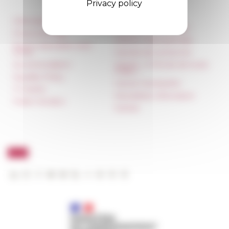
Privacy policy
Information
Réseau des Écoles
françaises à l’étranger
Press & kit logo
Unione Internazionale
Room reservation and
rental
Carnets de recherche
Accommodation
Carnet « À l’École de toute
l’Italie »
Equality Policy
Carnet Farnèse150
IT charter
Newsletter information
Public Tenders
FarNet