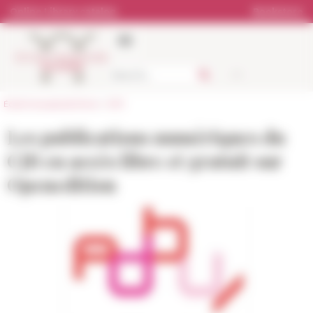
Cookies management panel
Online Library catalog
Bookstore
École française de Rome
>
EFR
Les publications numériques du
CJB en accès libre et gratuit sur
Openedition