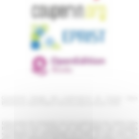
Ouverture élargie des publications du Centre Jean
Bérard sur OpenEdition Books jusqu'au 8 juin 2020
Depuis plus de cinquante ans, les publications du Centre Jean
Bérard ont pour vocation de faire paraître des ouvrages
scientifiques sur l'archéologie de l’Italie du Sud. Dans ses
différentes collections, elles proposent essais, thèses, comptes