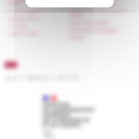
rental
Carnets de recherche
Accommodation
Carnet « À l’École de toute
l’Italie »
Equality Policy
Carnet Farnèse150
IT charter
Newsletter information
Public Tenders
FarNet