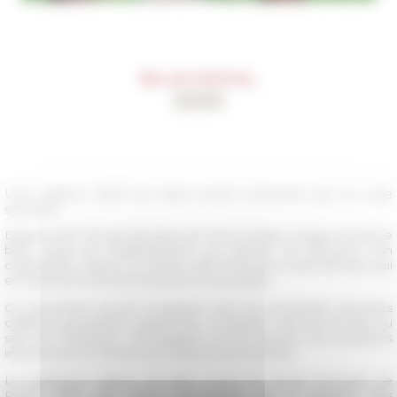
Une édition 2020 du bilan social marquée par la crise
sanitaire
Depuis 2017, l'École française de Rome publie chaque année le
bilan social de l'établissement qui permet de découvrir son
organisation interne au travers des hommes et des femmes qui
en assurent le fonctionnement au quotidien.
Ce document annuel récapitule ainsi les principales données
chiffrées permettant d'apprécier la situation des personnels au
sein de l'institution, d'enregistrer et de mesurer les évolutions
intervenues en termes de ressources humaines.
La quatrième édition du bilan social de l’École française de
Rome offre une vision d’ensemble de la situation des