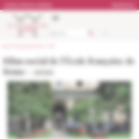
Cookies management panel
Online Library catalog
Bookstore
École française de Rome
>
EFR
Bilan social de l’École française de
Rome - 2020