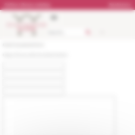
Cookies management panel
Online Library catalog
Bookstore
École française de Rome
https://www.efrome.it/en/online