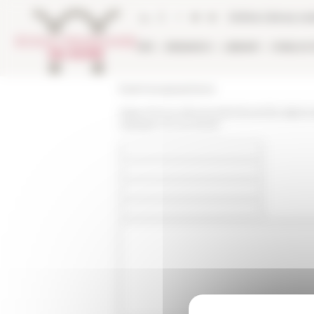
Cookies management panel
Online Library ca
EFR
RESEARCH
LIBRARY
PUBLICA
École française de Rome
https://www.efrome.it/en/event/la-diplom
espagne-et-au-bresil