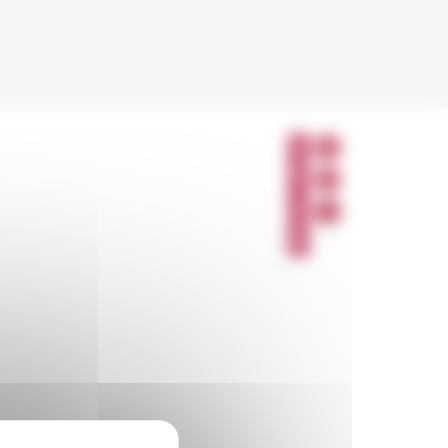
P
A
R
T
A
G
E
R