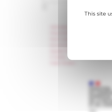
This site 
Information
Press & kit logo
Room reservation and rental
Accommodation
Equality Policy
IT charter
Public Tenders