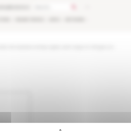
talog
Bookstore
TIONS
ONLINE
PEOPLE
APPLY
NETWORK
atie-de-lassistancenbsp-eglise-saint-siege-et-refugies-en-