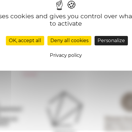
uses cookies and gives you control over wh
to activate
Réseau des Écoles françaises à l’étranger
Unione Internazionale
OK, accept all
Deny all cookies
Personalize
Carnets de recherche
Carnet « À l’École de toute l’Italie »
Privacy policy
Carnet Farnèse150
Newsletter information
FarNet