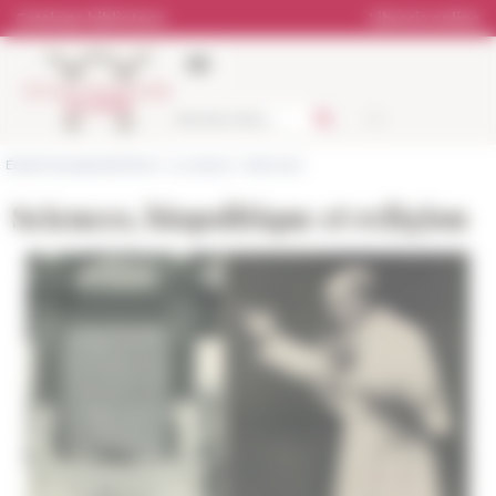
Pannello di gestione dei cookies
Catalogo biblioteca
Libreria online
École française de Rome
>
La ricerca
>
Seminari
Sciences, biopolitique et religion