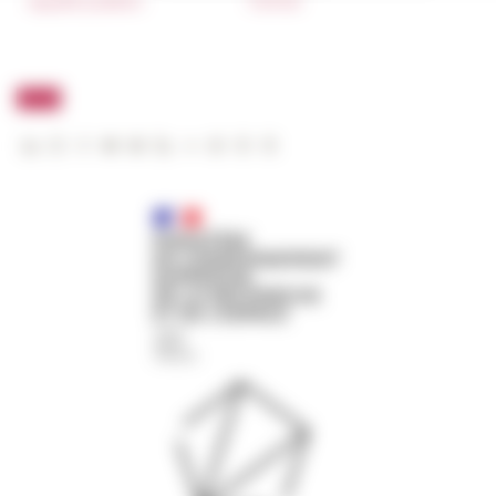
Appalti pubblici
FarNet