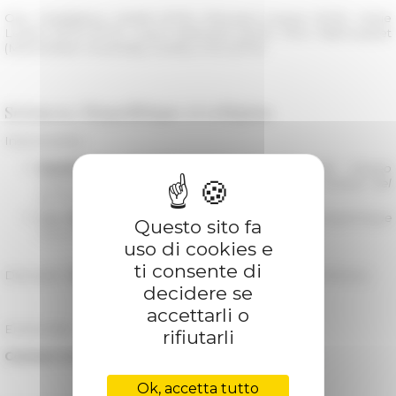
Org. Maddalena Cataldi (EFR), Édouard Coquet (EFR), Marie
Levant (EFR-IFPO), Laura Pettinaroli (EFR), Nina Valbousquet
(Manchester University), Audrey Virot (EFR)
Sciences, biopolitique et religion
Intervenants :
Maddalena Cataldi
(EFR),
L’attività del Museo
missionario etnologico e la politica delle scienze del
pontificato di Pio XII (1939-1945)
Luc Berlivet
(CNRS),
Médecine, science et biopolitique
Questo sito fa
sous le pontificat de Pie XII (1945-1958)
uso di cookies e
ti consente di
Discutant :
Emmanuel Betta
(Sapienza Università di Roma )
decidere se
accettarli o
Entrée libre
rifiutarli
Contact et inscriptions
:
globalvat.anr(at)efrome.it
Ok, accetta tutto