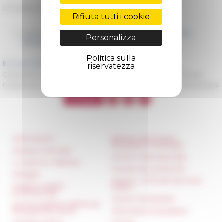
Consulter le programme complet du séminaire →
Rifiuta tutti i cookie
09/22/2023
Séminaire "Les archives du pontificat de Pie
Personalizza
XII&nbsp;: recherches en cours" - 2023-2024
Politica sulla
Écouter la séance sur Soundcloud →
riservatezza
Categorie
La recherche Ressources multimedia Séminaires
Pubblicato il 22/12/2023 -
Ultimo aggiornamento il
06/03/2024
Informazioni
Réseau des Écoles
françaises à l’étranger
Stampa e kit logo
Unione Internazionale
Locazioni e Riprese
Carnets de recherche
Alloggio
Carnet « À l’École de toute
Parità in ambito
l’Italie »
professionale
Carnet Farnèse150
Norme grafiche dell’École
française de Rome
Informativa Newsletter