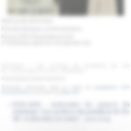
Séance de séminaire
Periodo
Époque contemporaine
Rome, EFR, Piazza Navona 62
Il 17/01/2024 dalle 16 h 00 alle 18 h 00
Séminaire « Les archives du pontificat de Pie
XII : recherches en cours » 2023/2024
Partecipazione previa iscrizione
Séminaire 2023-2024 dans le cadre du
programme EFR
ArchivesPie12
et de l'ANR
GLOBALVAT
PODCASTS : (ré)écouter les séances du
séminaire "Les archives du pontificat de Pie
XII : recherches en cours" - 2023/2024