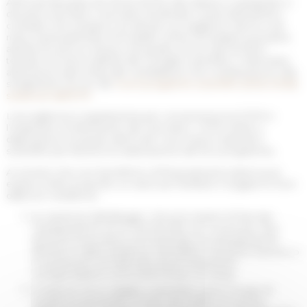
All’École française de Rome (EFR), tale statuto è assegnato a
docenti-ricercatori, ricercatori strutturati o post-dottorandi a
contratto che vengono accolti per un soggiorno da tre a sei
mesi, eventualmente rinnovabile, al fine di svolgere la propria
attività di ricerca a Roma, nel quadro di uno dei sei filoni
tematici di ricerca definiti dal Consiglio scientifico. Particolare
attenzione sarà rivolta alle candidature che contribuiscono allo
svolgimento di uno dei
nuovi programmi scientifici (2022-2026)
sostenuti dall’EFR.
L’accoglienza è regolamenta per convenzione tra l’EFR e
l’organismo di riferimento dei ricercatori. L’EFR mette a
disposizione di questi ultimi tutti i suoi mezzi materiali e
scientifici per favorire la realizzazione del loro programma.
Ai vincitori che non beneficino di finanziamenti esterni può
essere inoltre proposto un aiuto per facilitare il soggiorno fuori
dalla loro residenza:
la copertura dell’alloggio, che può essere di due tipi:
l’assegnazione di un monolocale con cucina per due
persone (ricercatore ed eventuale accompagnatore)
all’interno della residenza nell’edificio di piazza Navona, o
il versamento di indennità di pernottamento
corrispondenti a circa 2000 € per un mese.
il rimborso di un viaggio a semestre verso il luogo di
residenza principale, in base alla tariffa economica