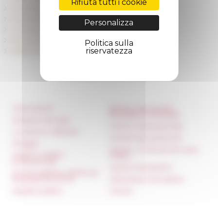
Rifiuta tutti i cookie
Diventare membro
Diventare borsista
Personalizza
Contratti di dottorato
Ricercatori residenti
Politica sulla
riservatezza
Offerte di lavoro
Informazioni
Réseau des Écoles
françaises à l’étranger
Stampa e kit logo
Unione Internazionale
Locazioni e Riprese
Carnets de recherche
Alloggio
Carnet « À l’École de toute
Parità in ambito
l’Italie »
professionale
Carnet Farnèse150
Norme grafiche dell’École
française de Rome
Informativa Newsletter
Appalti pubblici
FarNet