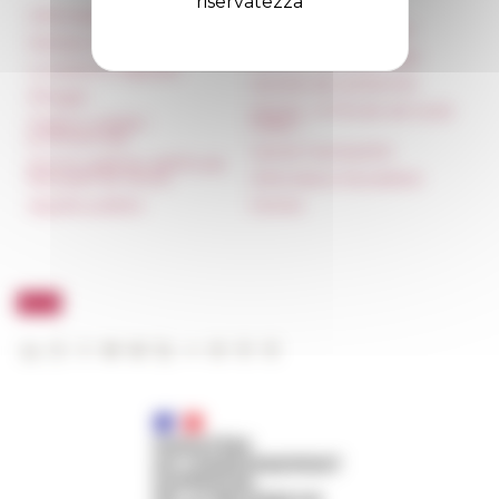
riservatezza
Informazioni
Réseau des Écoles
françaises à l’étranger
Stampa e kit logo
Unione Internazionale
Locazioni e Riprese
Carnets de recherche
Alloggio
Carnet « À l’École de toute
Parità in ambito
l’Italie »
professionale
Carnet Farnèse150
Norme grafiche dell’École
française de Rome
Informativa Newsletter
Appalti pubblici
FarNet