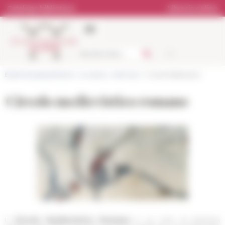
Pannello di gestione dei cookies
Catalogo biblioteca
Libreria online
École française de Rome
>
La ricerca
>
Seminari
> Circolo Medievistico
Circolo medievistico romano
Il
Circolo Medievistico Romano
è un ciclo di seminari