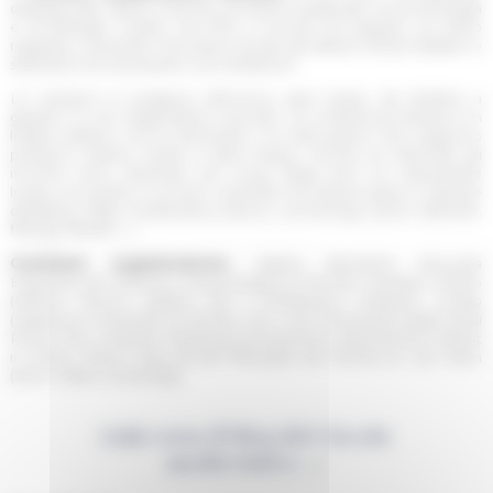
dedicati alle ultime ricerche di storia medievale, di archeologia
e di filologia. Creato nel 1974, il Circolo ha seguito un ritmo
regolare, riunendo ricercatori di tutti gli istituti romani (italiani e
stranieri) che lavoravano sul Medioevo.
Le sessioni si svolgono all’incirca ogni mese, da ottobre a
giugno, in uno degli istituti coinvolti. La conferenza stessa è in
lingua italiana, ma le domande e le discussioni che seguono
possono essere svolte in altre lingue. Anche se informali, gli
incontri sono diventati nel corso degli anni un importante
luogo di scambi e incontri scientifici tra diversi paesi e diverse
discipline della medievistica (storici, archeologi, storici dell’arte,
filologi, filosofi …).
Comitato organizzatore:
Valeria Beolchini (Escuela
Española de Historia y Arqueología en Roma), Christian Grasso
(Istituto Storico Italiano per il Medioevo), Umberto Longo
(Sapienza Università di Roma), Vito Lorè (Università degli Studi
Roma Tre), Andreas Rehberg (Deutsches Historisches Institut
in Rom), Pierre Savy (École française de Rome) et Lila Yawn
(John Cabot University).
Link verso il blog del Circolo
medievistivo →