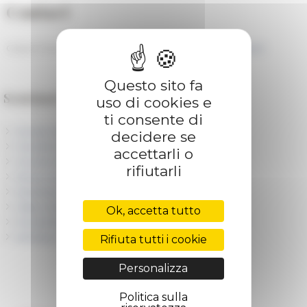
Contact
Grazia Perrino, section Moyen Âge,
secrma(at)efrome.it
Questo sito fa
Seminari
uso di cookies e
ti consente di
Circolo Medievistico
decidere se
Incontri tardoantichi a Roma ITAR
accettarli o
Incontri dell'AIAC
rifiutarli
Roma Tevere Litorale. 3000 anni di storia
Seminario dei membri
Italia contemporanea / Modern Italy
Ok, accetta tutto
Monachismes orientaux du Nil à la Méditerranée
Animaux, religions et sociétés
Rifiuta tutti i cookie
Personalizza
Politica sulla