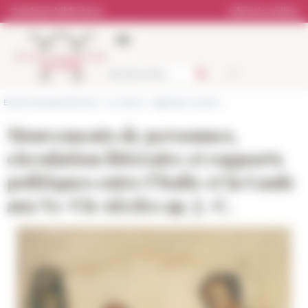
Pannello di gestione dei cookies
Catalogo biblioteca
Libreria online
École française de Rome
>
La ricerca
>
Agenda e incontri
Mouvements de personnes,
circulation littéraire et rapports
politiques entre l’Italie et la Gaule
aux Ve-VIe siècles ap. J.-C.