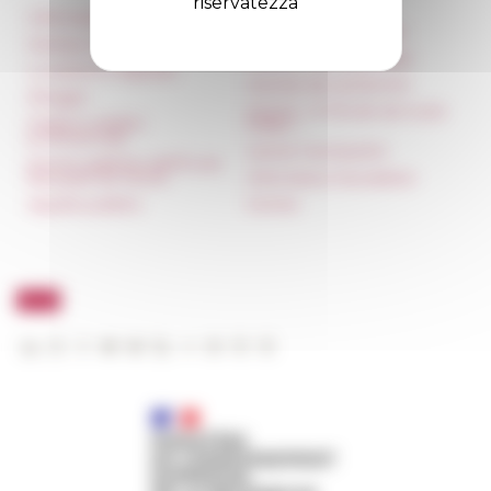
riservatezza
Informazioni
Réseau des Écoles
françaises à l’étranger
Stampa e kit logo
Unione Internazionale
Locazioni e Riprese
Carnets de recherche
Alloggio
Carnet « À l’École de toute
Parità in ambito
l’Italie »
professionale
Carnet Farnèse150
Norme grafiche dell’École
française de Rome
Informativa Newsletter
Appalti pubblici
FarNet