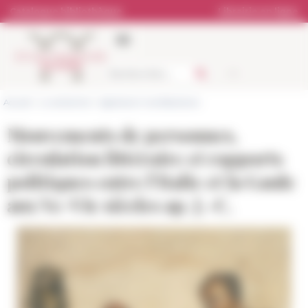
Panneau de gestion des cookies
Catalogue bibliothèque
Librairie en ligne
Accueil
>
La recherche
>
Agenda et manifestations
Mouvements de personnes,
circulation littéraire et rapports
politiques entre l’Italie et la Gaule
aux Ve-VIe siècles ap. J.-C.