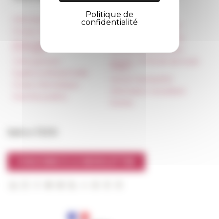
Politique de
Informations pratiques
Réseau des Écoles
confidentialité
françaises à l’étranger
Presse et kit logo
Unione Internazionale
Réservation de salles et
tournages
Carnets de recherche
Hébergement
Carnet « À l’École de toute
l’Italie »
Égalité professionnelle
Carnet Farnèse150
Charte informatique
Information newsletter
Marchés publics
FarNet
Suivre l’EFR
S'INSCRIRE À LA NEWSLETTER