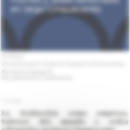
Colloque
Periodi
Époque moderne, Époque contemporaine
Barcelone (Espagne)
Dal 29/05/2025 al 30/05/2025
Colloque
La traducción como empresa.
Saberes del mundo y redes
editoriales en largo Cinquecento