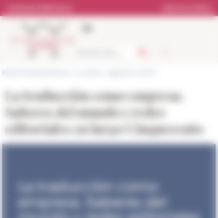
Pannello di gestione dei cookies
Catalogo biblioteca
Libreria online
École française de Rome
>
La ricerca
>
Agenda e incontri
La traducción como empresa.
Saberes del mundo y redes
editoriales en largo Cinquecento