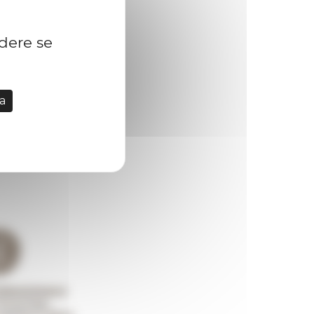
idere se
a