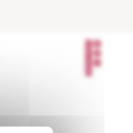
P
A
R
T
A
G
E
R