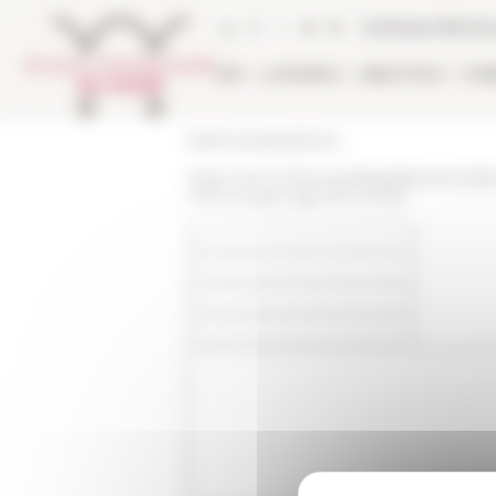
Pannello di gestione dei cookies
Catalogo bibliote
EFR
LA RICERCA
BIBLIOTECA
PUB
École française de Rome
https://www.efrome.it/it/pubblicazioni/at
rome-moyen-age-135-2-2023