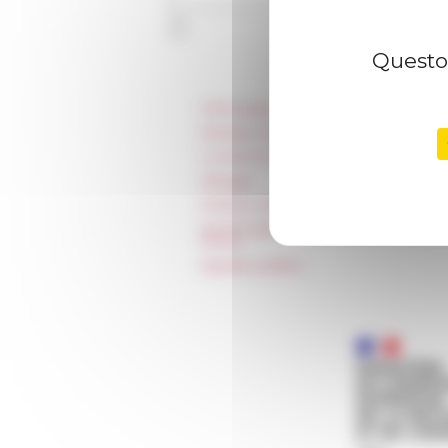
Questo 
Informazioni
Stampa e kit logo
Locazioni e Riprese
Alloggio
Parità in ambito professionale
Norme grafiche dell’École française
Rome
Appalti pubblici