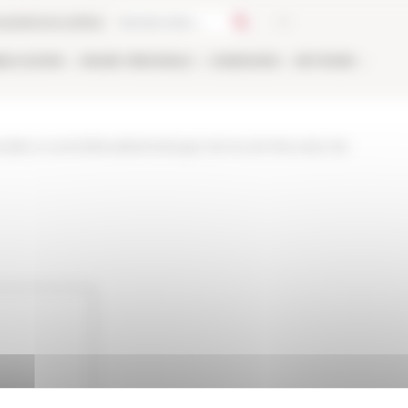
ca
Libreria online
BLICAZIONI
ONLINE
PERSONALE
CANDIDARSI
NETWORK
tualita-e-eventi/attualita/melanges-de-lecole-francaise-de-