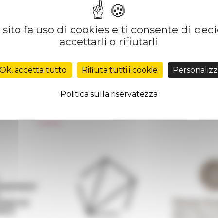
sito fa uso di cookies e ti consente di dec
accettarli o rifiutarli
Réseau des Écoles françaises à l’étranger
Unione Internazionale
Ok, accetta tutto
Rifiuta tutti i cookie
Personalizz
Carnets de recherche
Carnet « À l’École de toute l’Italie »
Politica sulla riservatezza
Carnet Farnèse150
 de
Informativa Newsletter
FarNet