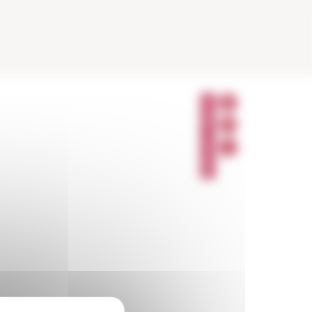
P
A
R
T
A
G
E
R