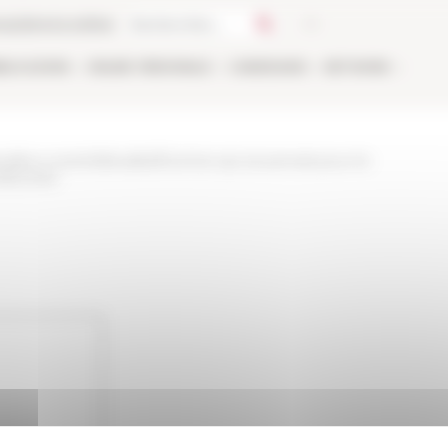
ca
Libreria online
BLICAZIONI
ONLINE
PERSONALE
CANDIDARSI
NETWORK
tualita-e-eventi/attualita/lhomme-qui-se-prenait-pour-le-
alconieri