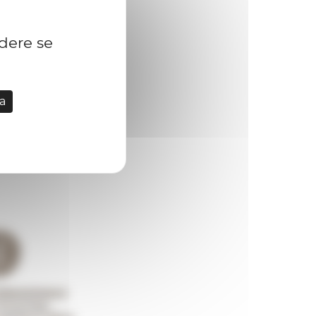
idere se
a