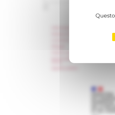
Questo 
Informazioni
Stampa e kit logo
Locazioni e Riprese
Alloggio
Parità in ambito professionale
Norme grafiche dell’École française
Rome
Appalti pubblici