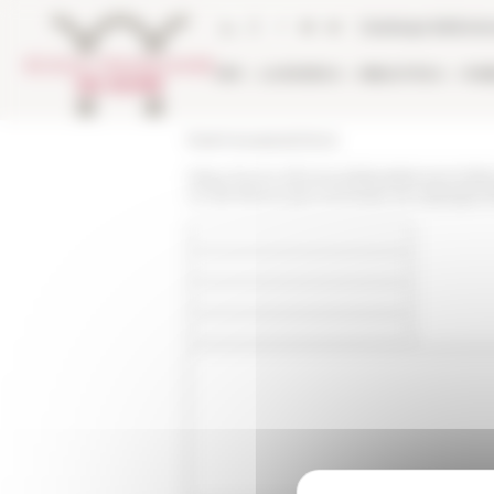
Pannello di gestione dei cookies
Catalogo bibliote
EFR
LA RICERCA
BIBLIOTECA
PUB
École française de Rome
https://www.efrome.it/it/pubblicazioni/at
roi-de-france-par-tommaso-di-carpegna-f