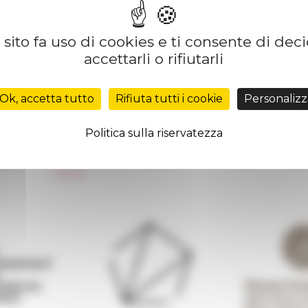
sito fa uso di cookies e ti consente di dec
accettarli o rifiutarli
Réseau des Écoles françaises à l’étranger
Unione Internazionale
Ok, accetta tutto
Rifiuta tutti i cookie
Personalizz
Carnets de recherche
Carnet « À l’École de toute l’Italie »
Politica sulla riservatezza
Carnet Farnèse150
 de
Informativa Newsletter
FarNet