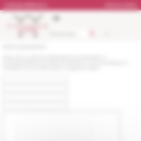
Pannello di gestione dei cookies
Catalogo biblioteca
Libreria online
École française de Rome
https://www.efrome.it/it/pubblicazioni/attualita-e-
eventi/attualita/le-prix-felix-de-beaujour-a-la-vie-politique-a-
marseille-sous-la-domination-angevine-1348-1