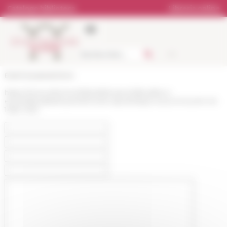
Pannello di gestione dei cookies
Catalogo biblioteca
Libreria online
École française de Rome
https://www.efrome.it/it/pubblicazioni/attualita-e-
eventi/attualita/la-penitencerie-apostolique-sous-innocent-viii-
1484-1492