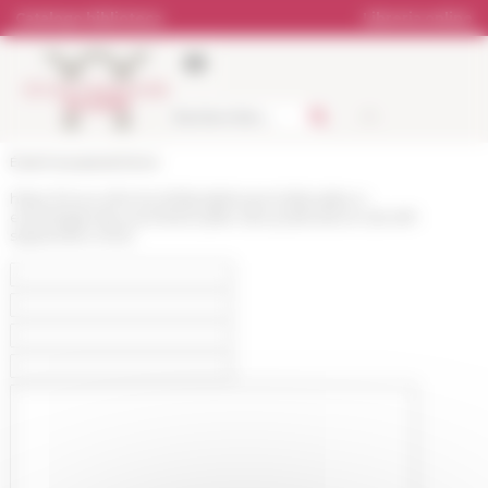
Pannello di gestione dei cookies
Catalogo biblioteca
Libreria online
École française de Rome
https://www.efrome.it/it/pubblicazioni/attualita-e-
eventi/agenda-eventi/actualite-des-publications-de-lefr-
septembre-2022