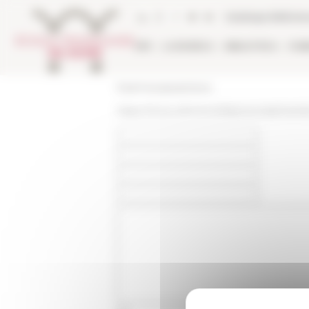
Pannello di gestione dei cookies
Catalogo bibliote
EFR
LA RICERCA
BIBLIOTECA
PUB
École française de Rome
https://www.efrome.it/it/personale/mem