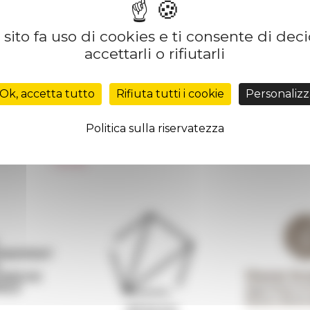
sito fa uso di cookies e ti consente di dec
accettarli o rifiutarli
Réseau des Écoles françaises à l’étranger
Unione Internazionale
Ok, accetta tutto
Rifiuta tutti i cookie
Personalizz
Carnets de recherche
Carnet « À l’École de toute l’Italie »
Politica sulla riservatezza
Carnet Farnèse150
 de
Informativa Newsletter
FarNet