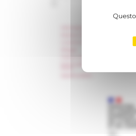
Questo 
Informazioni
Stampa e kit logo
Locazioni e Riprese
Alloggio
Parità in ambito professionale
Norme grafiche dell’École française
Rome
Appalti pubblici