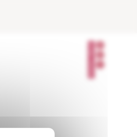
P
A
R
T
A
G
E
R