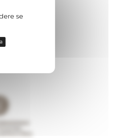
idere se
a