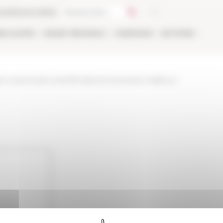
ca
Libreria online
BLICAZIONI
ONLINE
PERSONALE
CANDIDARSI
NETWORK
bri-e-personale-scientifico/personne/carole-mabboux