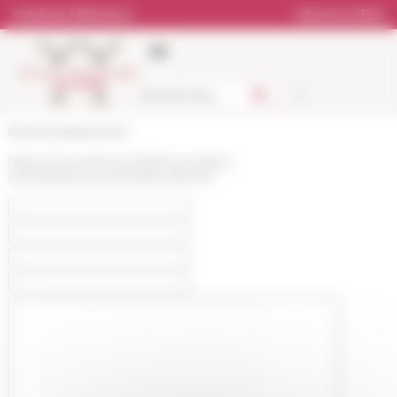
Pannello di gestione dei cookies
Catalogo biblioteca
Libreria online
École française de Rome
https://www.efrome.it/it/personale/ex-
membri/personne/charles-davoine