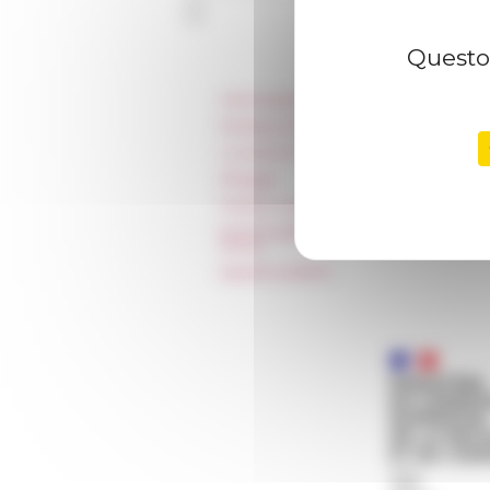
Questo 
Informazioni
Stampa e kit logo
Locazioni e Riprese
Alloggio
Parità in ambito professionale
Norme grafiche dell’École française
Rome
Appalti pubblici