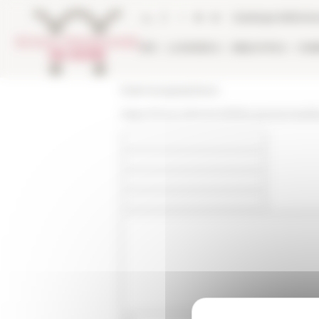
Pannello di gestione dei cookies
Catalogo bibliote
EFR
LA RICERCA
BIBLIOTECA
PUB
École française de Rome
https://www.efrome.it/it/les-personnes/l