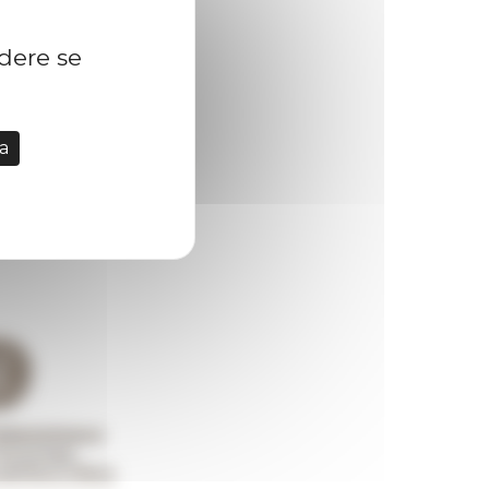
idere se
a