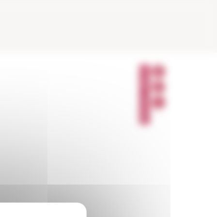
P
A
R
T
A
G
E
R