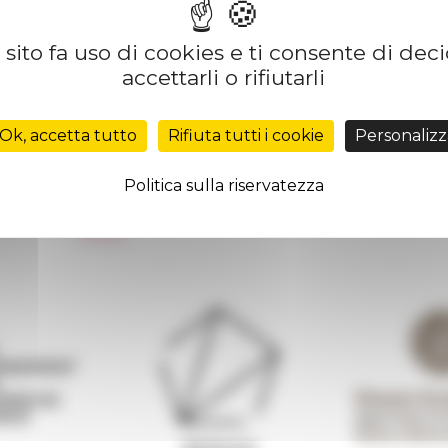
sito fa uso di cookies e ti consente di dec
accettarli o rifiutarli
Réseau des Écoles françaises à l’étranger
Unione Internazionale
Ok, accetta tutto
Rifiuta tutti i cookie
Personalizz
Carnets de recherche
Carnet « À l’École de toute l’Italie »
Politica sulla riservatezza
Carnet Farnèse150
 de
Informativa Newsletter
FarNet