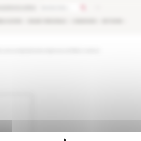
ca
Libreria online
BLICAZIONI
ONLINE
PERSONALE
CANDIDARSI
NETWORK
es-services/publications/personne/fabio-naranzi