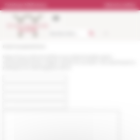
Pannello di gestione dei cookies
Catalogo biblioteca
Libreria online
École française de Rome
https://www.efrome.it/it/la-ricerca/seminari/prossimi-
seminari/seminaire-religion-laicite-et-societe-1-les-declinaisons-
politiques-et-ideologiques-de-la