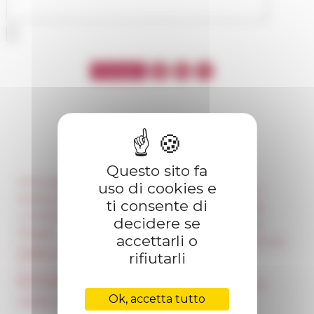
Questo sito fa
Informazioni
Réseau des Écoles
uso di cookies e
françaises à l’étranger
Stampa e kit logo
ti consente di
Unione Internazionale
Locazioni e Riprese
decidere se
Carnets de recherche
Alloggio
accettarli o
Carnet « À l’École de toute
Parità in ambito
l’Italie »
rifiutarli
professionale
Carnet Farnèse150
Norme grafiche dell’École
française de Rome
Informativa Newsletter
Ok, accetta tutto
Appalti pubblici
FarNet