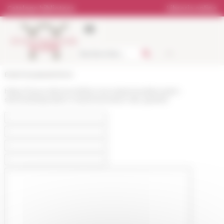
Pannello di gestione dei cookies
Catalogo biblioteca
Libreria online
École française de Rome
https://www.efrome.it/it/la-ricerca/seminari/prossimi-
seminari/exposition-maschinenraum-der-goetter