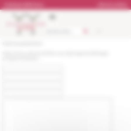
Pannello di gestione dei cookies
Catalogo biblioteca
Libreria online
École française de Rome
https://www.efrome.it/it/la-ricerca/programmi/dettagli-
programmi/sahylor