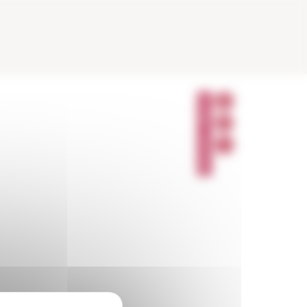
P
A
R
T
A
G
E
R