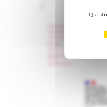
Questo 
Informazioni
Stampa e kit logo
Locazioni e Riprese
Alloggio
Parità in ambito professionale
Norme grafiche dell’École française
Rome
Appalti pubblici