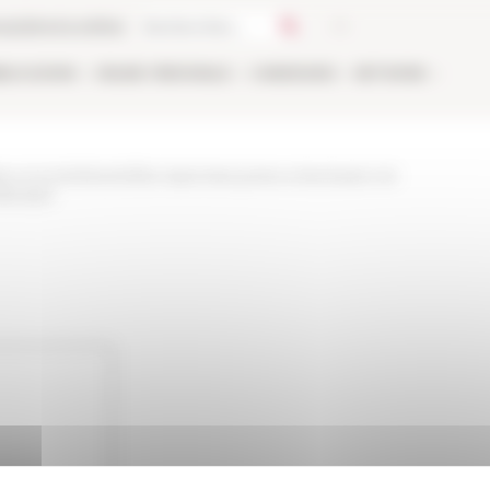
ca
Libreria online
BLICAZIONI
ONLINE
PERSONALE
CANDIDARSI
NETWORK
a-e-incontri/eventi/les-reponses-juives-a-lexclusion-et-
-lepoque