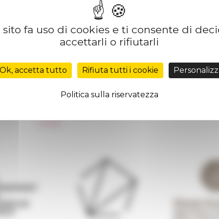
sito fa uso di cookies e ti consente di dec
accettarli o rifiutarli
Réseau des Écoles françaises à l’étranger
Unione Internazionale
Ok, accetta tutto
Rifiuta tutti i cookie
Personalizz
Carnets de recherche
Carnet « À l’École de toute l’Italie »
Politica sulla riservatezza
Carnet Farnèse150
 de
Informativa Newsletter
FarNet