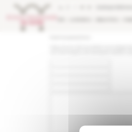
Pannello di gestione dei cookies
Catalogo bibliote
EFR
LA RICERCA
BIBLIOTECA
PUB
École française de Rome
https://www.efrome.it/it/la-ricerca/agend
aux-stereotypes-de-lantiquite-tardive-a