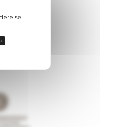
idere se
a