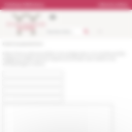
Pannello di gestione dei cookies
Catalogo biblioteca
Libreria online
École française de Rome
https://www.efrome.it/it/la-ricerca/agenda-e-incontri/eventi/la-
saggezza-delle-lacrime-lopera-di-ernesto-de-martino-tra-
antropologia-e-storia