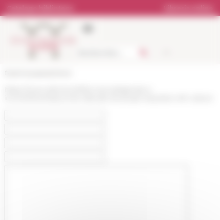
Pannello di gestione dei cookies
Catalogo biblioteca
Libreria online
École française de Rome
https://www.efrome.it/it/la-ricerca/agenda-e-
incontri/eventi/journee-detude-du-projet-impulsion-efr-culture