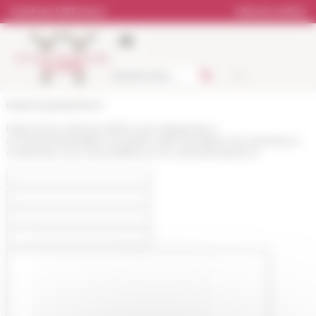
Pannello di gestione dei cookies
Catalogo biblioteca
Libreria online
École française de Rome
https://www.efrome.it/it/la-ricerca/agenda-e-
incontri/eventi/dalla-res-publica-alla-repubblica-tra-antichita-e-
modernita-2-la-cosa-pubblica-e-la-cosa-del-popolo-it