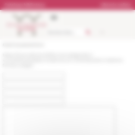
Pannello di gestione dei cookies
Catalogo biblioteca
Libreria online
École française de Rome
https://www.efrome.it/it/la-ricerca/agenda-e-
incontri/eventi/atlas-modernes-et-contemporains-matieres-
formes-usages