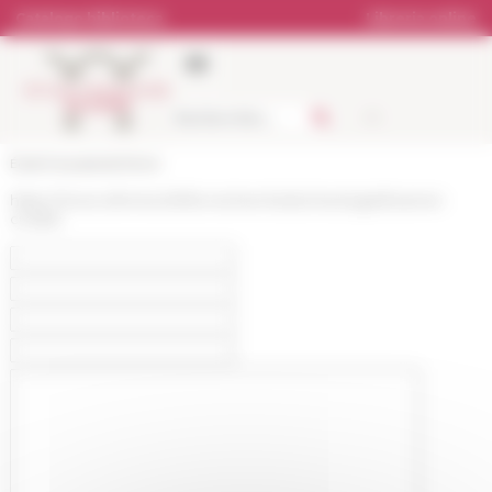
Pannello di gestione dei cookies
Catalogo biblioteca
Libreria online
École française de Rome
https://www.efrome.it/it/la-recherche/archeologie/kvarner-
croatie