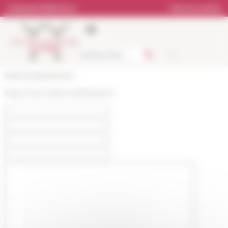
Pannello di gestione dei cookies
Catalogo biblioteca
Libreria online
École française de Rome
https://www.efrome.it/it/kvarner