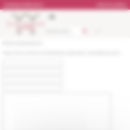
Pannello di gestione dei cookies
Catalogo biblioteca
Libreria online
École française de Rome
https://www.efrome.it/it/biblioteca/prestito-interbibliotecario