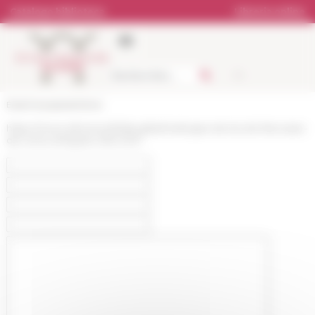
Pannello di gestione dei cookies
Catalogo biblioteca
Libreria online
École française de Rome
https://www.efrome.it/it/attualita/melanges-de-lecole-francaise-
de-rome-antiquite-1292-2017