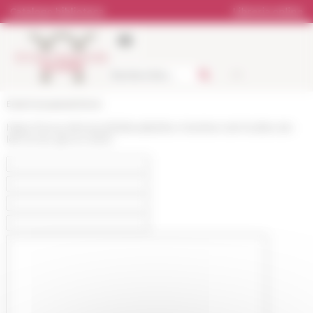
Pannello di gestione dei cookies
Catalogo biblioteca
Libreria online
École française de Rome
https://www.efrome.it/it/attualita/les-chantiers-de-fouilles-de-
lefr-et-du-cjb-en-2020