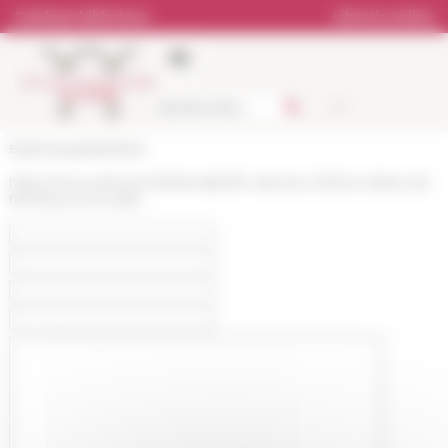
Pannello di gestione dei cookies
Catalogo biblioteca
Libreria online
École française de Rome
https://www.efrome.it/it/attualita/fin-dannee-2018-et-dates-de-
fermeture-annuelle