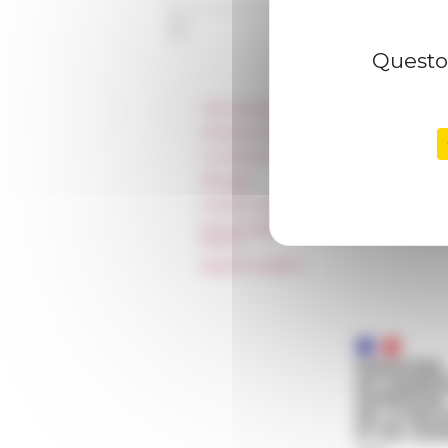
Questo 
Informazioni
Stampa e kit logo
Locazioni e Riprese
Alloggio
Parità in ambito professionale
Norme grafiche dell’École française
Rome
Appalti pubblici