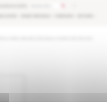
ca
Libreria online
BLICAZIONI
ONLINE
PERSONALE
CANDIDARSI
NETWORK
-franco-italien-detudes-historiques-comitato-italo-francese-