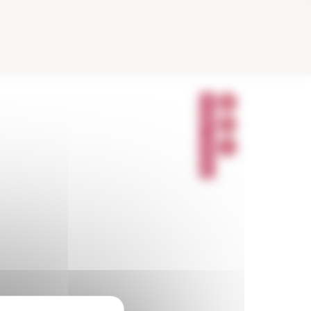
P
A
R
T
A
G
E
R