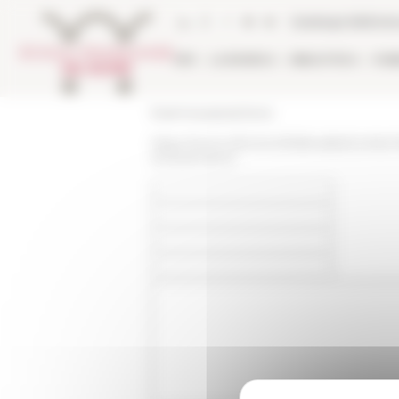
Pannello di gestione dei cookies
Catalogo bibliote
EFR
LA RICERCA
BIBLIOTECA
PUB
École française de Rome
https://www.efrome.it/it/attualita/comite
di-studi-storici