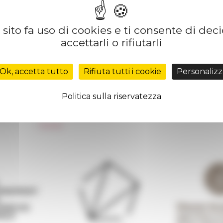
sito fa uso di cookies e ti consente di dec
accettarli o rifiutarli
Réseau des Écoles françaises à l’étranger
Unione Internazionale
Ok, accetta tutto
Rifiuta tutti i cookie
Personalizz
Carnets de recherche
Carnet « À l’École de toute l’Italie »
Politica sulla riservatezza
Carnet Farnèse150
 de
Informativa Newsletter
FarNet