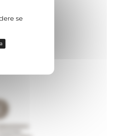
idere se
a