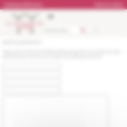
Pannello di gestione dei cookies
Catalogo biblioteca
Libreria online
École française de Rome
https://www.efrome.it/it/attualita/campagne-de-fouille-du-site-
paleolithique-ancien-et-moyen-de-valle-giumentina