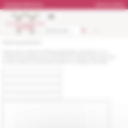
Pannello di gestione dei cookies
Catalogo biblioteca
Libreria online
École française de Rome
https://www.efrome.it/it/attualita/atelier-dinitiation-a-la-
recherche-master-pour-une-lecture-critique-des-sources-
ecrites-histoire-de-la-transmission-et-critique-textuelle