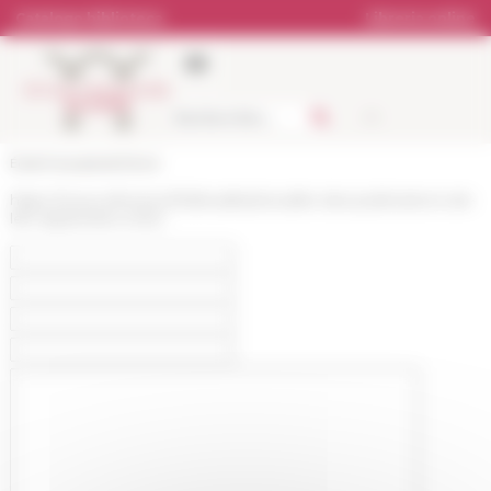
Pannello di gestione dei cookies
Catalogo biblioteca
Libreria online
École française de Rome
https://www.efrome.it/it/attualita/actualite-des-publications-de-
lefr-septembre-2022