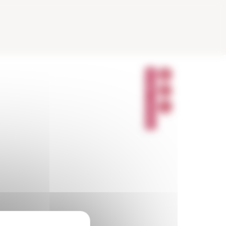
P
A
R
T
A
G
E
R