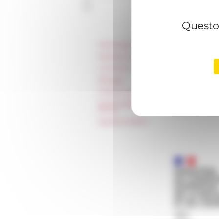
Questo 
Informazioni
Stampa e kit logo
Locazioni e Riprese
Alloggio
Parità in ambito professionale
Norme grafiche dell’École française
Rome
Appalti pubblici