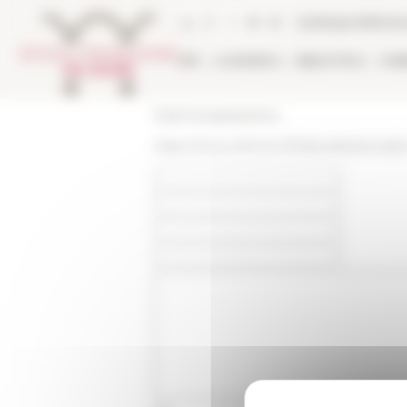
Pannello di gestione dei cookies
Catalogo bibliote
EFR
LA RICERCA
BIBLIOTECA
PUB
École française de Rome
https://www.efrome.it/it/attualita/actu