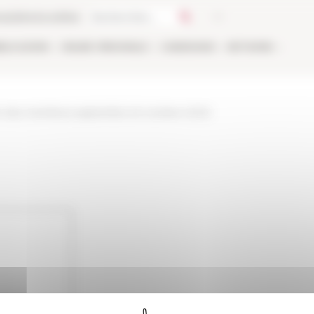
ca
Libreria online
BLICAZIONI
ONLINE
PERSONALE
CANDIDARSI
NETWORK
alite-des-membres-septembre-et-octobre-2020