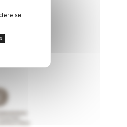
idere se
a