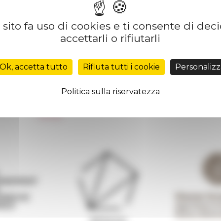
sito fa uso di cookies e ti consente di dec
accettarli o rifiutarli
Réseau des Écoles françaises à l’étranger
Unione Internazionale
Ok, accetta tutto
Rifiuta tutti i cookie
Personalizz
Carnets de recherche
Carnet « À l’École de toute l’Italie »
Politica sulla riservatezza
Carnet Farnèse150
 de
Informativa Newsletter
FarNet