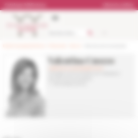
Pannello di gestione dei cookies
Catalogo biblioteca
Libreria online
École française de Rome
>
Personale
>
Servizi
> Servizio comunicazione
Valentina Cuozzo
valentina.cuozzo(at)efrome.it
Chargée communication et médiation
Service communication
T. +39 06 68 42 91 14