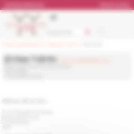
Pannello di gestione dei cookies
Catalogo biblioteca
Libreria online
École française de Rome
>
Personale
>
Servizi
> Informatica
Jérôme Valette
jerome.valette(at)efrome.it
Responsable du service informatique
Informatique
T.+39 06 68 42 94 59
Adresse du service
École française de Rome
piazza Navona, 62
00 186 Roma
Italia