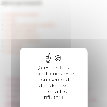
Autres personnels
Direzione scientifica
Servizi
Membri e personale scientifico
Ricercatori ospitati
Borsisti e Dottorandi
Chercheurs référents
Ex membri
Centre Jean Bérard (Unité mixte CNRS - EFR)
Questo sito fa
uso di cookies e
ti consente di
Informazioni
Réseau des Écoles
françaises à l’étranger
decidere se
Stampa e kit logo
Unione Internazionale
accettarli o
Locazioni e Riprese
Carnets de recherche
rifiutarli
Alloggio
Carnet « À l’École de toute
Parità in ambito
l’Italie »
professionale