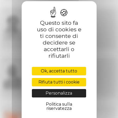
Bruno Fornara
Questo sito fa
Coordinateur des magasiniers
Bibliothèque
uso di cookies e
ti consente di
decidere se
accettarli o
rifiutarli
Massimo Berluti
Magasinier
Ok, accetta tutto
Bibliothèque
Rifiuta tutti i cookie
Personalizza
Politica sulla
riservatezza
Jean Candela