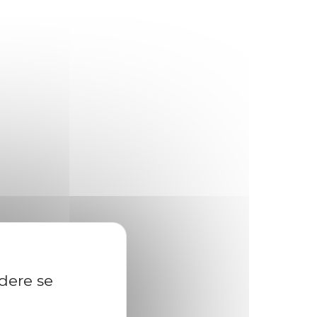
idere se