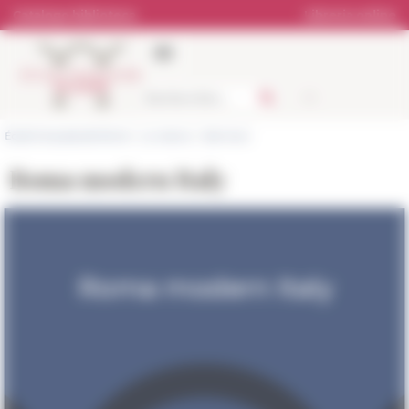
Pannello di gestione dei cookies
Catalogo biblioteca
Libreria online
École française de Rome
>
La ricerca
>
Seminari
Roma modern Italy