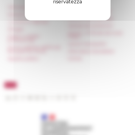
riservatezza
Informazioni
Réseau des Écoles
françaises à l’étranger
Stampa e kit logo
Unione Internazionale
Locazioni e Riprese
Carnets de recherche
Alloggio
Carnet « À l’École de toute
Parità in ambito
l’Italie »
professionale
Carnet Farnèse150
Norme grafiche dell’École
française de Rome
Informativa Newsletter
Appalti pubblici
FarNet