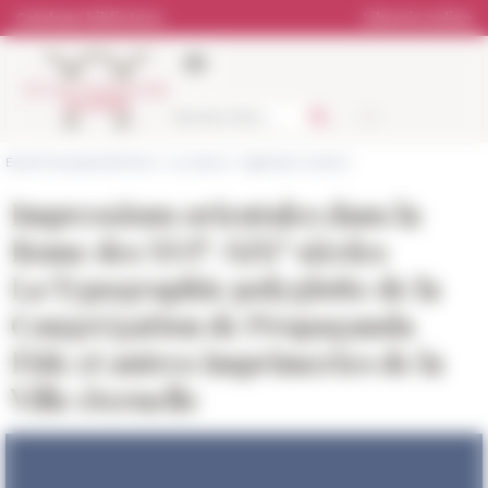
Pannello di gestione dei cookies
Catalogo biblioteca
Libreria online
École française de Rome
>
La ricerca
>
Agenda e incontri
Impressions orientales dans la
e
e
Rome des XVI
-XIX
siècles
La Typographie polyglotte de la
Congrégation de Propaganda
Fide et autres imprimeries de la
Ville éternelle