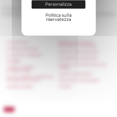
Personalizza
Categoria
La recherche
Pubblicato il 24/02/2025 -
Ultimo aggiornamento il
14/03/2025
Politica sulla
riservatezza
Informazioni
Réseau des Écoles
françaises à l’étranger
Stampa e kit logo
Unione Internazionale
Locazioni e Riprese
Carnets de recherche
Alloggio
Carnet « À l’École de toute
Parità in ambito
l’Italie »
professionale
Carnet Farnèse150
Norme grafiche dell’École
française de Rome
Informativa Newsletter
Appalti pubblici
FarNet