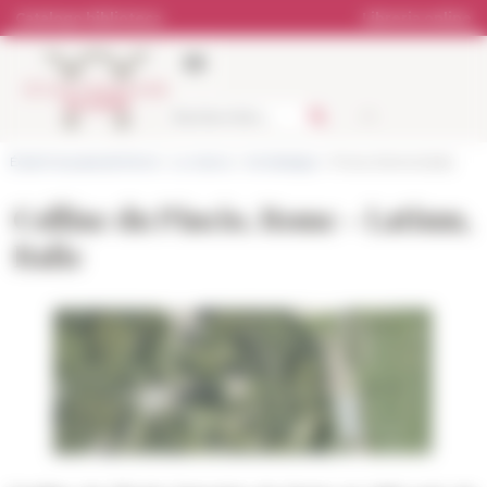
Pannello di gestione dei cookies
Catalogo biblioteca
Libreria online
École française de Rome
>
La ricerca
>
Archeologia
> Pincio, Rome (Italie)
Colline du Pincio, Rome - Latium,
Italie