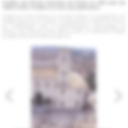
Fouilles de l'École française de Rome en 1981 puis de
1988 à 2005. Fouilles en cours de publication.
Dirigé par Henri Broise et Vincent Jolivet, le programme de
fouilles mené sur le versant occidental de la colline du Pincio,
en collaboration avec la Soprintendenza archeologica di
Roma, s’est déroulé entre 1981 et 2005, en alternant fouilles
programmées et fouilles d’urgence.