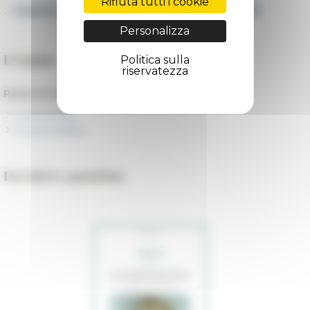
Rifiuta tutti i cookie
>
Tous les sites en cours de fouilles par l'EFR
Personalizza
L'équipe
Politica sulla
riservatezza
Responsables :
Henri Broise
Vincent Jolivet
Dernière parution