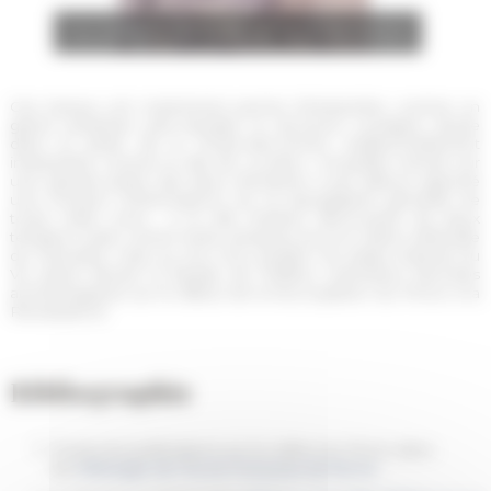
Vue aérienne des fouilles et de la Villa Médicis
Ces travaux ont notamment permis d’interpréter comme un
grand nymphée julio-claudien la structure curviligne située
dans le jardin de la Trinité-des-Monts, traditionnellement
interprétée comme la villa de Lucullus. L’enquête menée sur
une grande partie des deux domaines a par ailleurs apporté
une moisson d’informations sur la topographie générale de
toute cette zone : à la villa Médicis, découverte de deux
temples à plan centré tardo–antiques sous la colline artificielle
du Parnasse, mise au jour d’un pavillon du palais impérial du
Ve
siècle devant la façade de l’édifice, premières données
archéologiques sur le début de la réoccupation du Pincio à la
Renaissance.
Bibliographie
Toutes les publications sur la colline du Pincio dans
les
Mélanges de l'École française de Rome
.